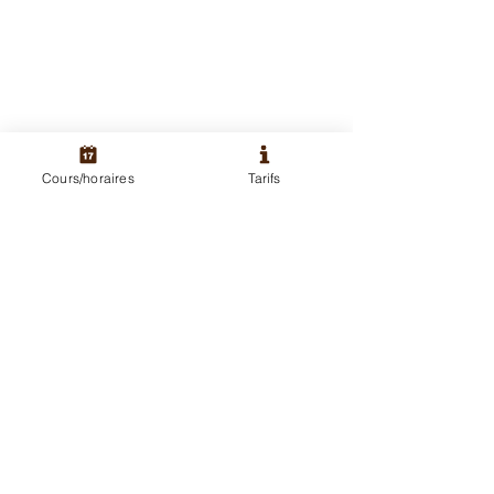
Cours/horaires
Tarifs
Commentaires
Rédigez un commentaire...