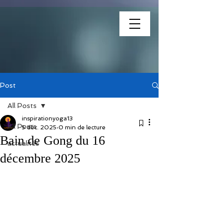
association
Post
All Posts
inspirationyoga13
All Posts
5 déc. 2025
0 min de lecture
Bain de Gong du 16
actualités
décembre 2025