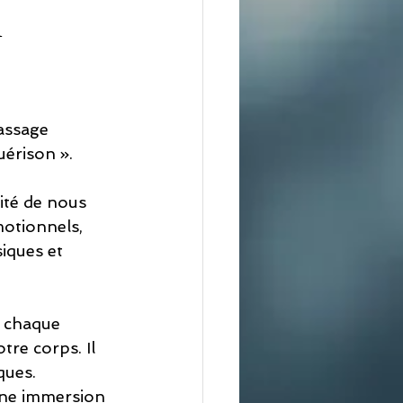
à
assage 
uérison ».
ité de nous 
otionnels, 
iques et 
 chaque 
tre corps. Il 
ques.
une immersion 