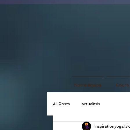
Notre équipe
Cours
All Posts
actualités
inspirationyoga13