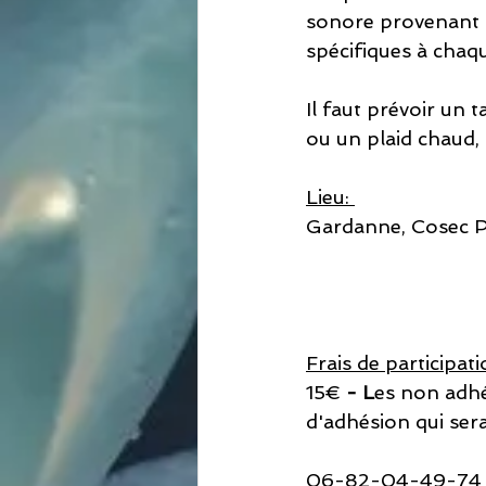
sonore provenant d
spécifiques à chaqu
Il faut prévoir un 
ou un plaid chaud, 
Lieu: 
Gardanne, Cosec Pe
Frais de participati
15€
 - L
es non adhé
d'adhésion qui sera
06-82-04-49-74 