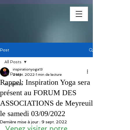
association
Post
All Posts
inspirationyoga13
All Posts
2 sept. 2022
1 min de lecture
Rappel: Inspiration Yoga sera
actualités
présent au FORUM DES
ASSOCIATIONS de Meyreuil
le samedi 03/09/2022
Dernière mise à jour :
9 sept. 2022
Venez visiter notre 