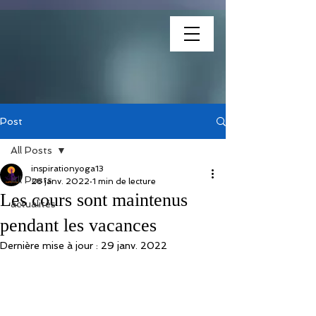
association
Post
All Posts
inspirationyoga13
All Posts
28 janv. 2022
1 min de lecture
Les cours sont maintenus
actualités
pendant les vacances
Dernière mise à jour :
29 janv. 2022