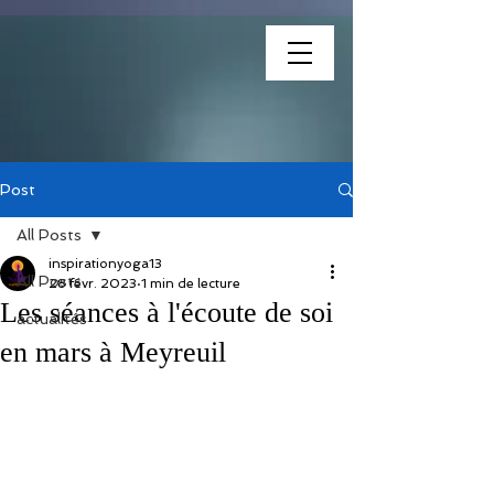
association
Post
All Posts
inspirationyoga13
All Posts
28 févr. 2023
1 min de lecture
Les séances à l'écoute de soi
actualités
en mars à Meyreuil