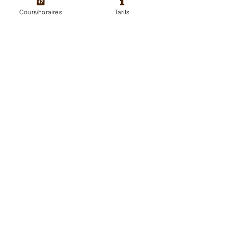
Cours/horaires
Tarifs
Voir tout
Posts récents