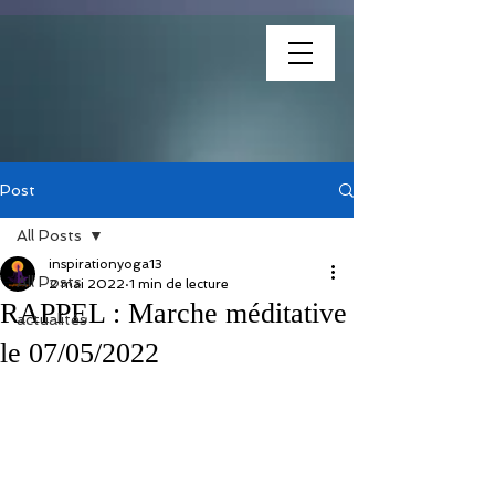
association
Post
All Posts
inspirationyoga13
All Posts
2 mai 2022
1 min de lecture
RAPPEL : Marche méditative
actualités
le 07/05/2022