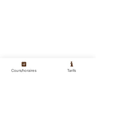
Cours/horaires
Tarifs
actualités
Voir tout
Posts récents