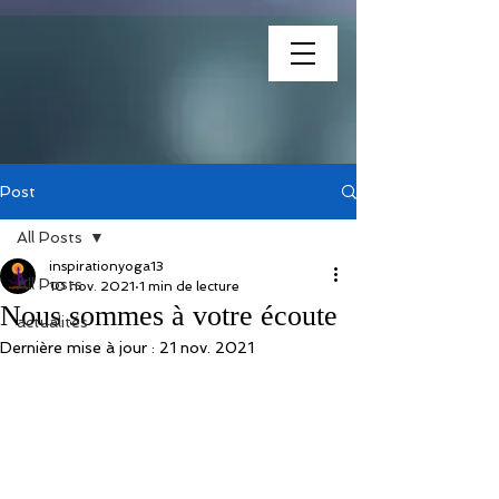
association
Post
All Posts
inspirationyoga13
All Posts
10 nov. 2021
1 min de lecture
Nous sommes à votre écoute
actualités
Dernière mise à jour :
21 nov. 2021