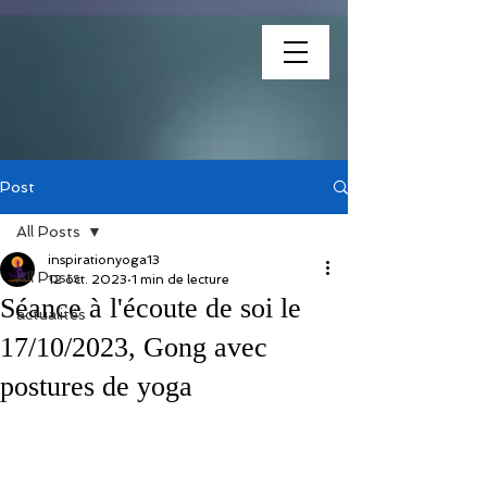
association
Post
All Posts
inspirationyoga13
All Posts
12 oct. 2023
1 min de lecture
Séance à l'écoute de soi le
actualités
17/10/2023, Gong avec
postures de yoga