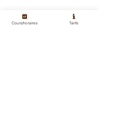
Cours/horaires
Tarifs
ATTENTION: 
Paiement à la 
séance 5€
Votre équipe Inspiration 
Yoga
actualités