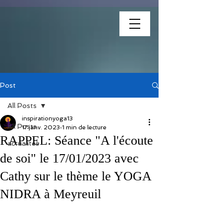
association
Post
All Posts
inspirationyoga13
All Posts
17 janv. 2023
1 min de lecture
RAPPEL: Séance "A l'écoute
actualités
de soi" le 17/01/2023 avec
Cathy sur le thème le YOGA
NIDRA à Meyreuil