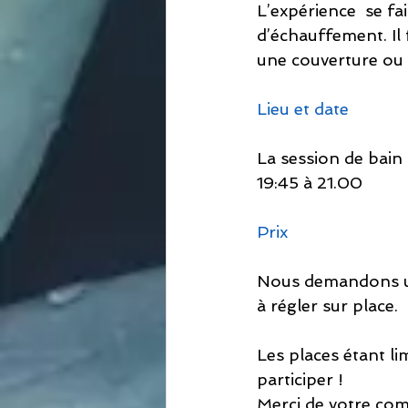
L’expérience  se fa
d’échauffement. Il 
une couverture ou 
Lieu et date
La session de bain 
19:45 à 21.00
Prix
Nous demandons un
à régler sur place.  
Les places étant li
participer ! 
Merci de votre co