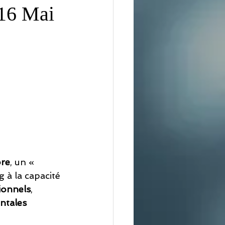
 16 Mai
re
, un « 
 à la capacité 
ionnels
, 
ntales