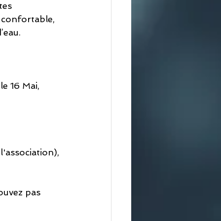
es  
 confortable, 
’eau.
e 16 Mai, 
association), 
pouvez pas 