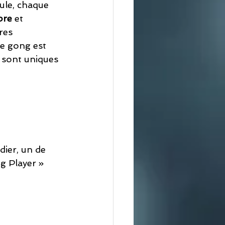
ule, chaque 
bre
 et 
res 
de gong est 
s sont uniques 
ier, un de 
g Player » 