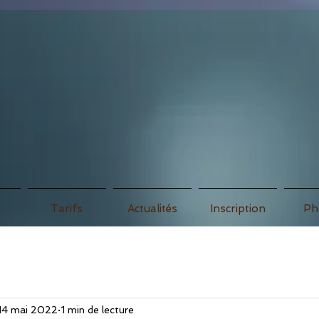
association
Tarifs
Actualités
Inscription
Ph
14 mai 2022
1 min de lecture