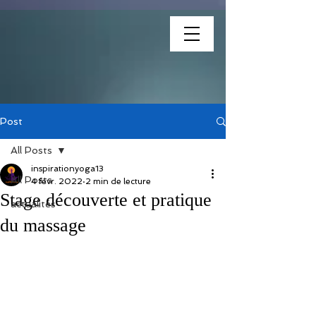
association
Post
All Posts
inspirationyoga13
All Posts
4 févr. 2022
2 min de lecture
Stage découverte et pratique
actualités
du massage