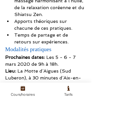
massage harmonisant à l’huile, 
de la relaxation coréenne et du 
Shiatsu Zen.
Apports théoriques sur 
chacune de ces pratiques.
Temps de partage et de 
retours sur expériences.
Modalités pratiques
Prochaines dates:
 Les 5 - 6 - 7 
mars 2020 de 9h à 18h.
Lieu:
 La Motte d’Aigues (Sud 
Luberon), à 30 minutes d’Aix-en-
Provence.
Coût:
 300 euros. Inscription sur 
le 
Cours/horaires
Tarifs
site internet de l’association
 « Le 
voyage intérieur » avec versement 
d’un acompte de 100 euros.