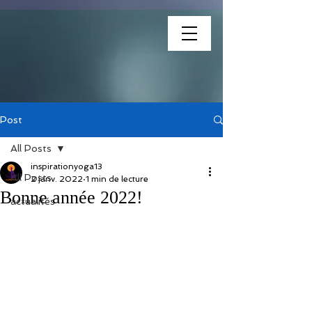
association
Post
All Posts
inspirationyoga13
All Posts
2 janv. 2022
1 min de lecture
Bonne année 2022!
actualités