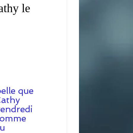
thy le
elle que 
Cathy 
vendredi 
comme 
u 