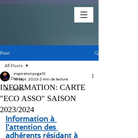
association
Post
All Posts
inspirationyoga13
All Posts
16 sept. 2023
2 min de lecture
INFORMATION: CARTE
actualités
"ECO ASSO" SAISON
2023/2024
Information à 
l'attention des 
adhérents résidant à 